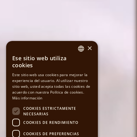
×
Ese sitio web utiliza
SPANISH
cookies
CATALAN
Este sitio web usa cookies para mejorar la
experiencia del usuario. Al utilizar nuestro
sitio web, usted acepta todas las cookies de
ENGLISH
acuerdo con nuestra Política de cookies.
Más información
COOKIES ESTRICTAMENTE
NECESARIAS
COOKIES DE RENDIMIENTO
COOKIES DE PREFERENCIAS