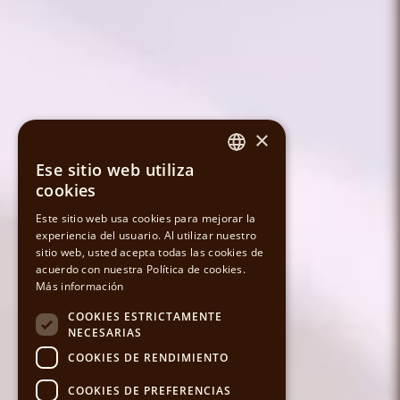
×
Ese sitio web utiliza
SPANISH
cookies
CATALAN
Este sitio web usa cookies para mejorar la
experiencia del usuario. Al utilizar nuestro
sitio web, usted acepta todas las cookies de
ENGLISH
acuerdo con nuestra Política de cookies.
Más información
COOKIES ESTRICTAMENTE
NECESARIAS
COOKIES DE RENDIMIENTO
COOKIES DE PREFERENCIAS