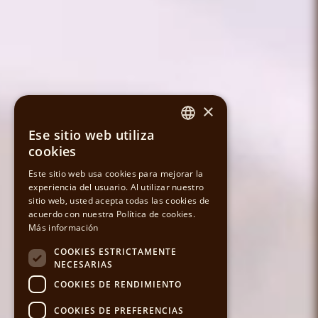
×
Ese sitio web utiliza
SPANISH
cookies
CATALAN
Este sitio web usa cookies para mejorar la
experiencia del usuario. Al utilizar nuestro
sitio web, usted acepta todas las cookies de
ENGLISH
acuerdo con nuestra Política de cookies.
Más información
COOKIES ESTRICTAMENTE
NECESARIAS
COOKIES DE RENDIMIENTO
COOKIES DE PREFERENCIAS