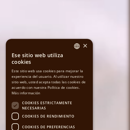
×
Ese sitio web utiliza
SPANISH
cookies
CATALAN
Este sitio web usa cookies para mejorar la
experiencia del usuario. Al utilizar nuestro
sitio web, usted acepta todas las cookies de
ENGLISH
acuerdo con nuestra Política de cookies.
Más información
COOKIES ESTRICTAMENTE
NECESARIAS
COOKIES DE RENDIMIENTO
COOKIES DE PREFERENCIAS