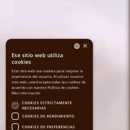
×
Ese sitio web utiliza
SPANISH
cookies
CATALAN
Este sitio web usa cookies para mejorar la
experiencia del usuario. Al utilizar nuestro
sitio web, usted acepta todas las cookies de
ENGLISH
acuerdo con nuestra Política de cookies.
Más información
COOKIES ESTRICTAMENTE
NECESARIAS
COOKIES DE RENDIMIENTO
COOKIES DE PREFERENCIAS