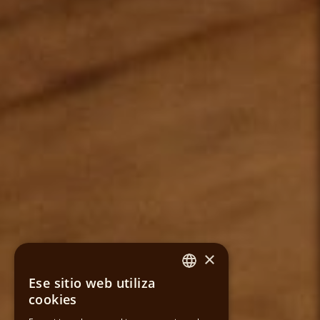
×
Ese sitio web utiliza
SPANISH
cookies
CATALAN