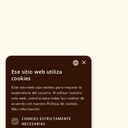
×
Ese sitio web utiliza
SPANISH
cookies
CATALAN
Este sitio web usa cookies para mejorar la
experiencia del usuario. Al utilizar nuestro
sitio web, usted acepta todas las cookies de
ENGLISH
acuerdo con nuestra Política de cookies.
Más información
COOKIES ESTRICTAMENTE
NECESARIAS