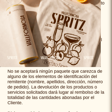
«Devoluciones». Se deberá devolver el producto
dentro de los 14 días tras la notificación de
desistimiento.
Solo será usted responsable de la disminución
de valor de los bienes resultante de la
manipulación distinta a la necesaria para
establecer la naturaleza, las características y el
funcionamiento de los bienes. Es obligatorio
devolver los productos protegidos
correctamente, en su embalaje original, en
perfecto estado para su venta posterior.
No se aceptará ningún paquete que carezca de
alguno de los elementos de identificación del
remitente (nombre, apellidos, dirección, número
de pedido). La devolución de los productos o
servicios solicitados dará lugar al rembolso de la
totalidad de las cantidades abonadas por el
Cliente.