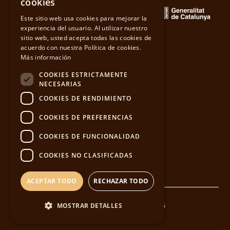
cookies
CATALAN
Este sitio web usa cookies para mejorar la
experiencia del usuario. Al utilizar nuestro
sitio web, usted acepta todas las cookies de
ENGLISH
Política de privacidad
acuerdo con nuestra Política de cookies.
Más información
Cookies
Aviso Legal
COOKIES ESTRICTAMENTE
NECESARIAS
Política corporativa
COOKIES DE RENDIMIENTO
Política ambiental
Términos y condiciones
COOKIES DE PREFERENCIAS
Envíos
COOKIES DE FUNCIONALIDAD
Devoluciones
ODR
COOKIES NO CLASIFICADAS
Canal Ético
Trabaja con nosotros
ACEPTAR TODO
RECHAZAR TODO
© VALLFORMOSA 2026
MOSTRAR DETALLES