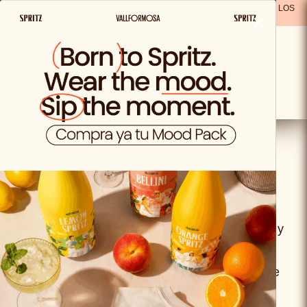
ENVIO GRATIS A PARTIR DE 29,99€ EN ESPAÑA
(A EXCEPCIÓN DE LOS
×
PRODUCTOS SOLO VIDA)
Política de reembolso
5.1 CONDICIONES GENERALES DE
DEVOLUCIÓN
Conforme a lo establecido en el Real Decreto
Legislativo 1/2007, de 16 de noviembre, por el
que se aprueba el texto refundido de la Ley
General para la Defensa de los Consumidores y
Usuarios, el Cliente dispone de un plazo de
desistimiento de 15 (quince) días naturales a
partir de la recepción de la mercancía por parte
del Cliente, debiendo enviar un email a
ecommerce@vallformosa.com
con el asunto