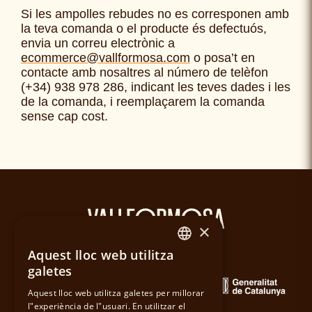
Si les ampolles rebudes no es corresponen amb
la teva comanda o el producte és defectuós,
envia un correu electrònic a
ecommerce@vallformosa.com
o posa’t en
contacte amb nosaltres al número de telèfon
(+34) 938 978 286
, indicant les teves dades i les
de la comanda, i reemplaçarem la comanda
sense cap cost.
×
Aquest lloc web utilitza
SPANISH
galetes
CATALAN
Aquest lloc web utilitza galetes per millorar
l"experiència de l"usuari. En utilitzar el