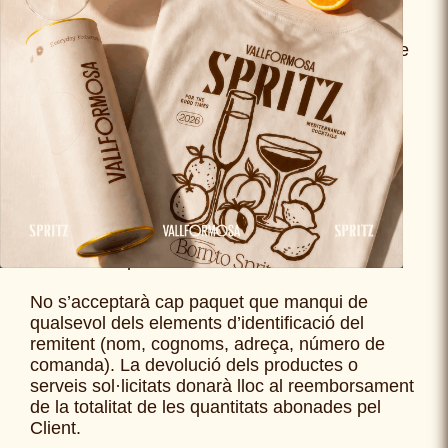
a
ecommerce@vallformosa.com
amb
l’assumpte “Devolucions”. El producte s’haurà
de retornar en un termini de 14 dies després de
la notificació de desistiment.
Només serà responsable de la disminució del
valor dels béns resultant d’una manipulació
diferent de la necessària per establir la
naturalesa, les característiques i el
funcionament dels béns. És obligatori retornar
els productes correctament protegits, en el seu
embalatge original i en perfecte estat per a la
seva venda posterior.
No s’acceptarà cap paquet que manqui de
qualsevol dels elements d’identificació del
remitent (nom, cognoms, adreça, número de
comanda). La devolució dels productes o
serveis sol·licitats donarà lloc al reemborsament
de la totalitat de les quantitats abonades pel
Client.