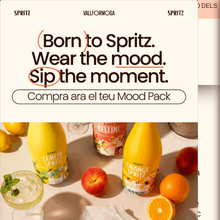
ENVIAMENT GRATUÏT A PARTIR DE 29,99 € A ESPANYA
(A EXCEPCIÓ DELS
×
PRODUCTES SOLO VIDA)
Política de
reemborsament
5.1 CONDICIONS GENERALS DE
DEVOLUCIÓ
D’acord amb el que estableix el Reial decret
legislatiu 1/2007, de 16 de novembre, pel qual
s’aprova el text refós de la Llei General per a la
Defensa dels Consumidors i Usuaris, el Client
disposa d’un termini de desistiment de 15
(quinze) dies naturals a partir de la recepció de
la mercaderia, i ha d’enviar un correu electrònic