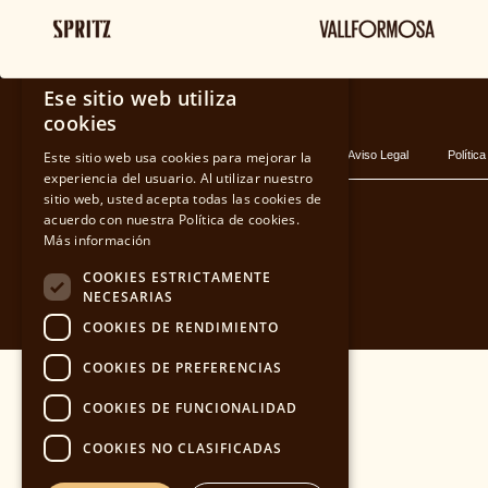
BLOG
×
Ese sitio web utiliza
SPANISH
cookies
Este sitio web usa cookies para mejorar la
Política de privacidad
Cookies
Aviso Legal
Política
CATALAN
experiencia del usuario. Al utilizar nuestro
sitio web, usted acepta todas las cookies de
acuerdo con nuestra Política de cookies.
ENGLISH
Más información
COOKIES ESTRICTAMENTE
NECESARIAS
COOKIES DE RENDIMIENTO
COOKIES DE PREFERENCIAS
COOKIES DE FUNCIONALIDAD
COOKIES NO CLASIFICADAS