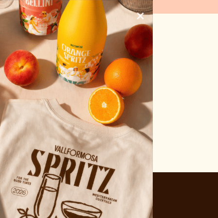
OS SOLO VIDA)
×
da
Actualidad
Contacto
ESP
sta página.