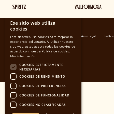
BLOG
×
Ese sitio web utiliza
SPANISH
cookies
Este sitio web usa cookies para mejorar la
Política de privacidad
Cookies
Aviso Legal
Política
CATALAN
experiencia del usuario. Al utilizar nuestro
sitio web, usted acepta todas las cookies de
acuerdo con nuestra Política de cookies.
ENGLISH
Más información
COOKIES ESTRICTAMENTE
NECESARIAS
COOKIES DE RENDIMIENTO
COOKIES DE PREFERENCIAS
COOKIES DE FUNCIONALIDAD
COOKIES NO CLASIFICADAS