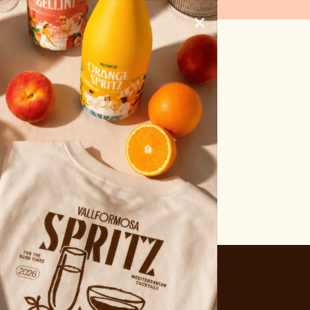
OS SOLO VIDA)
×
da
Actualidad
Contacto
ESP
sta página.